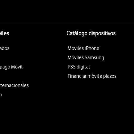
iles
Catálogo dispositivos
tados
Móviles iPhone
Móviles Samsung
epago Móvil
PS5 digital
Financiar móvil a plazos
nternacionales
o