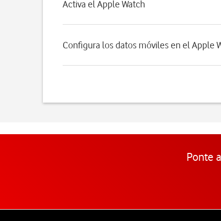
Activa el Apple Watch
Configura los datos móviles en el Apple 
Ponte a
Pie de página de Vodafone