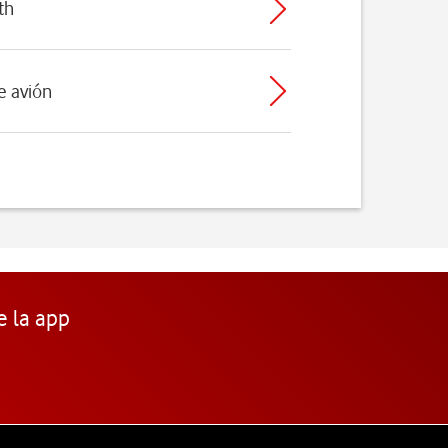
th
e avión
e la app