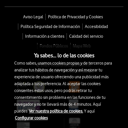
Aviso Legal
Política de Privacidad y Cookies
Política Seguridad de Información
Accesibilidad
Información a clientes
Calidad del servicio
Fondos Públicos
Mapa Web
Ya sabes... lo de las cookies
Como sabes, usamos cookies propias y de terceros para
© 2026 Vodafone España S.A.U.
analizar tus hábitos de navegación y así mejorar tu
Avda. América 115, 28042 Madrid
experiencia de usuario ofreciendo una publicidad más
adaptada a tus preferencia. Al aceptar las cookies
consientes estos usos, pero podrás retirar tu
consentimiento sin problema en las funciones de tu
navegador y no te llevará más de 4 minutos. Aquí
puedes
Ver nuestra política de cookies.
Y aquí
Configurar cookies