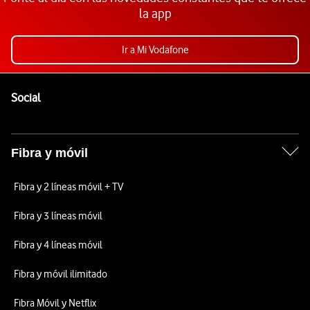
la app
Ir a Mi Vodafone
Pie de página de Vodafone
Enlaces a las redes sociales de Vodafone
Social
Fibra y móvil
Fibra y 2 líneas móvil + TV
Fibra y 3 líneas móvil
Fibra y 4 líneas móvil
Fibra y móvil ilimitado
Fibra Móvil y Netflix