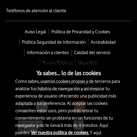
Teléfonos de atención al cliente
Aviso Legal
Política de Privacidad y Cookies
Política Seguridad de Información
Accesibilidad
Información a clientes
Calidad del servicio
Fondos Públicos
Mapa Web
Ya sabes... lo de las cookies
Como sabes, usamos cookies propias y de terceros para
© 2026 Vodafone España S.A.U.
analizar tus hábitos de navegación y así mejorar tu
Avda. América 115, 28042 Madrid
experiencia de usuario ofreciendo una publicidad más
adaptada a tus preferencia. Al aceptar las cookies
consientes estos usos, pero podrás retirar tu
consentimiento sin problema en las funciones de tu
navegador y no te llevará más de 4 minutos. Aquí
puedes
Ver nuestra política de cookies.
Y aquí