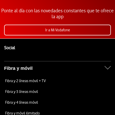
Ponte al día con las novedades constantes que te ofrece
la app
Ir a Mi Vodafone
Pie de página de Vodafone
Enlaces a las redes sociales de Vodafone
Social
Fibra y móvil
Fibra y 2 líneas móvil + TV
Fibra y 3 líneas móvil
Fibra y 4 líneas móvil
Fibra y móvil ilimitado