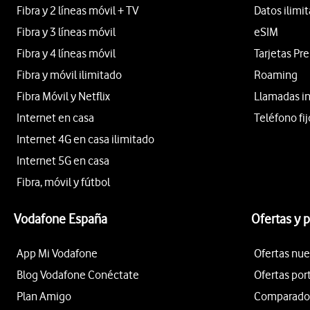
Fibra y 2 líneas móvil + TV
Datos ilimi
Fibra y 3 líneas móvil
eSIM
Fibra y 4 líneas móvil
Tarjetas Pr
Fibra y móvil ilimitado
Roaming
Fibra Móvil y Netflix
Llamadas i
Internet en casa
Teléfono fij
Internet 4G en casa ilimitado
Internet 5G en casa
Fibra, móvil y fútbol
Vodafone España
Ofertas y 
App Mi Vodafone
Ofertas nue
Blog Vodafone Conéctate
Ofertas por
Plan Amigo
Comparador 