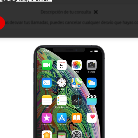
Descripción de tu consulta
eseas desviar tus llamadas, puedes cancelar cualquier desvío que hayas c