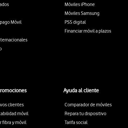
tados
Móviles iPhone
Móviles Samsung
epago Móvil
PS5 digital
Financiar móvil a plazos
nternacionales
o
promociones
Ayuda al cliente
vos clientes
Comparador de móviles
tabilidad móvil
Repara tu dispositivo
fibra y móvil
Tarifa social