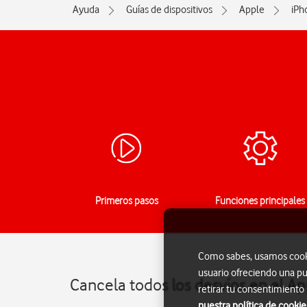
Ayuda
Guías de dispositivos
Apple
iPh
Primeros pasos
Funciones principales
Como sabes, usamos cookie
usuario ofreciendo una pu
Cancela todos los desvíos en el A
retirar tu consentimiento
nuestra política de cookie