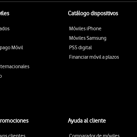
iles
Catálogo dispositivos
tados
Móviles iPhone
Móviles Samsung
epago Móvil
PS5 digital
Financiar móvil a plazos
nternacionales
o
promociones
Ayuda al cliente
vos clientes
Comparador de móviles