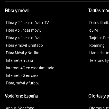
Fibra y móvil
Tarifas móv
Fibra y 2 líneas móvil + TV
Datos ilimi
Fibra y 3 líneas móvil
eSIM
Fibra y 4 líneas móvil
Tarjetas Pr
Fibra y móvil ilimitado
Roaming
Fibra Móvil y Netflix
Llamadas i
Internet en casa
Teléfono fij
Internet 4G en casa ilimitado
Internet 5G en casa
Fibra, móvil y fútbol
Vodafone España
Ofertas y 
App Mi Vodafone
Ofertas nue