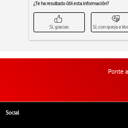
¿Te ha resultado útil esta información?
Sí, gracias
Sí, con queja a V
Ponte a
Pie de página de Vodafone
Enlaces a las redes sociales de Vodafone
Social