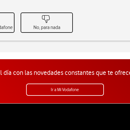
odafone
No, para nada
l día con las novedades constantes que te ofrec
Ir a Mi Vodafone