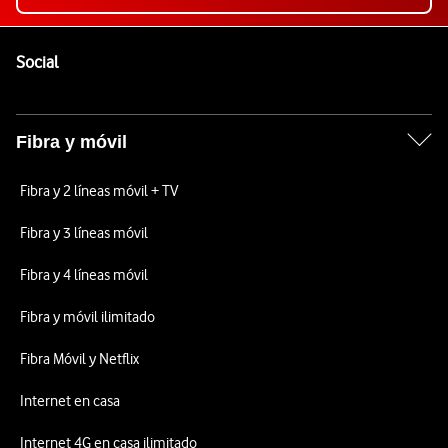
Pie de página de Vodafone
Enlaces a las redes sociales de Vodafone
Social
Fibra y móvil
Fibra y 2 líneas móvil + TV
Fibra y 3 líneas móvil
Fibra y 4 líneas móvil
Fibra y móvil ilimitado
Fibra Móvil y Netflix
Internet en casa
Internet 4G en casa ilimitado