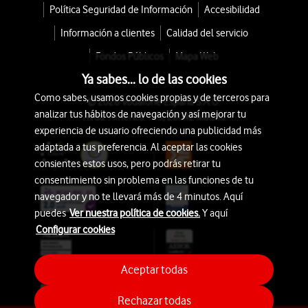
Política Seguridad de Información
Accesibilidad
Información a clientes
Calidad del servicio
Fondos Públicos
Mapa Web
Ya sabes... lo de las cookies
Como sabes, usamos cookies propias y de terceros para
© 2026 Vodafone España S.A.U.
analizar tus hábitos de navegación y así mejorar tu
Avda. América 115, 28042 Madrid
experiencia de usuario ofreciendo una publicidad más
adaptada a tus preferencia. Al aceptar las cookies
consientes estos usos, pero podrás retirar tu
consentimiento sin problema en las funciones de tu
navegador y no te llevará más de 4 minutos. Aquí
puedes
Ver nuestra política de cookies.
Y aquí
Configurar cookies
Aceptar todas
Rechazar todas