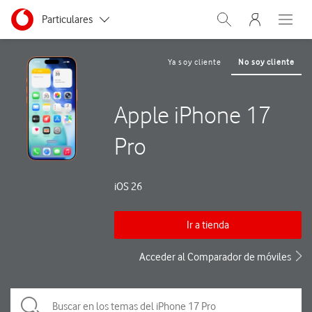
Menu nave
Ir a la pagina principal de vodafone.es
Menu navegación Segmento
Particulares
Abrir buscador. Abre
Abre e
Autónomos
Ya soy cliente
No soy cliente
Pymes
Apple iPhone 17
Grandes empresas
y AA.PP.
Pro
iOS 26
Ir a tienda
Acceder al Comparador de móviles