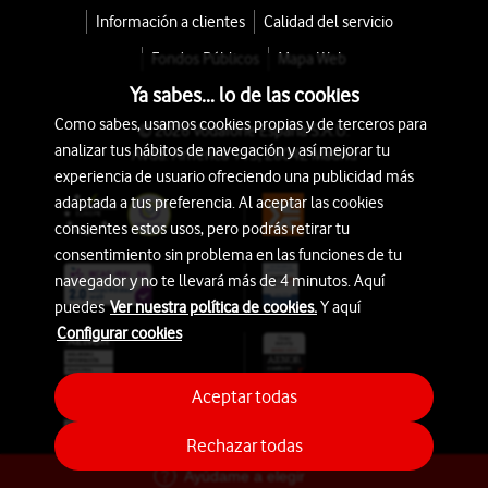
Información a clientes
Calidad del servicio
Fondos Públicos
Mapa Web
Ya sabes... lo de las cookies
Como sabes, usamos cookies propias y de terceros para
© 2026 Vodafone España S.A.U.
analizar tus hábitos de navegación y así mejorar tu
Avda. América 115, 28042 Madrid
experiencia de usuario ofreciendo una publicidad más
adaptada a tus preferencia. Al aceptar las cookies
consientes estos usos, pero podrás retirar tu
consentimiento sin problema en las funciones de tu
navegador y no te llevará más de 4 minutos. Aquí
puedes
Ver nuestra política de cookies.
Y aquí
Configurar cookies
Aceptar todas
Rechazar todas
Ayúdame a elegir