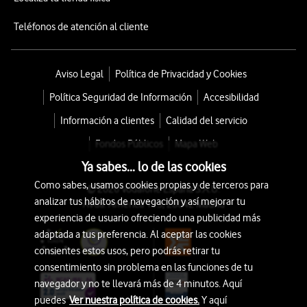
Teléfonos de atención al cliente
Aviso Legal
Política de Privacidad y Cookies
Política Seguridad de Información
Accesibilidad
Información a clientes
Calidad del servicio
Fondos Públicos
Mapa Web
Ya sabes... lo de las cookies
Como sabes, usamos cookies propias y de terceros para
© 2026 Vodafone España S.A.U.
analizar tus hábitos de navegación y así mejorar tu
Avda. América 115, 28042 Madrid
experiencia de usuario ofreciendo una publicidad más
adaptada a tus preferencia. Al aceptar las cookies
consientes estos usos, pero podrás retirar tu
consentimiento sin problema en las funciones de tu
navegador y no te llevará más de 4 minutos. Aquí
puedes
Ver nuestra política de cookies.
Y aquí