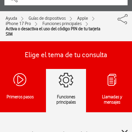
Ayuda
Guías de dispositivos
Apple
iPhone 17 Pro
Funciones principales
Activa o desactiva el uso del código PIN de tu tarjeta
SIM
Elige el tema de tu consulta
Primeros pasos
Funciones
Llamadas y
principales
mensajes