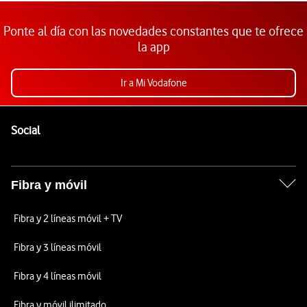
Ponte al día con las novedades constantes que te ofrece
la app
Ir a Mi Vodafone
Pie de página de Vodafone
Enlaces a las redes sociales de Vodafone
Social
Fibra y móvil
Fibra y 2 líneas móvil + TV
Fibra y 3 líneas móvil
Fibra y 4 líneas móvil
Fibra y móvil ilimitado