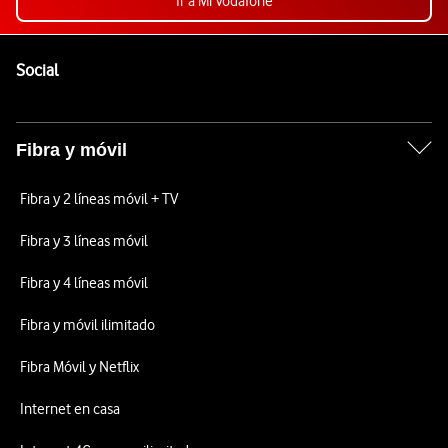
Ir a Mi Vodafone
Pie de página de Vodafone
Enlaces a las redes sociales de Vodafone
Social
Fibra y móvil
Fibra y 2 líneas móvil + TV
Fibra y 3 líneas móvil
Fibra y 4 líneas móvil
Fibra y móvil ilimitado
Fibra Móvil y Netflix
Internet en casa