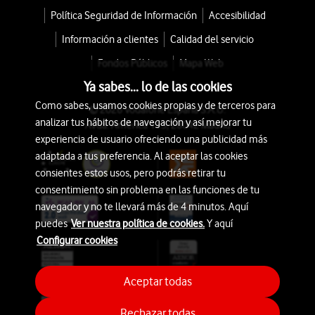
Política Seguridad de Información
Accesibilidad
Información a clientes
Calidad del servicio
Fondos Públicos
Mapa Web
Ya sabes... lo de las cookies
Como sabes, usamos cookies propias y de terceros para
© 2026 Vodafone España S.A.U.
analizar tus hábitos de navegación y así mejorar tu
Avda. América 115, 28042 Madrid
experiencia de usuario ofreciendo una publicidad más
adaptada a tus preferencia. Al aceptar las cookies
consientes estos usos, pero podrás retirar tu
consentimiento sin problema en las funciones de tu
navegador y no te llevará más de 4 minutos. Aquí
puedes
Ver nuestra política de cookies.
Y aquí
Configurar cookies
Aceptar todas
Rechazar todas