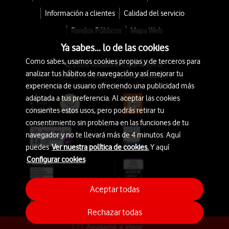
Información a clientes
Calidad del servicio
Fondos Públicos
Mapa Web
Ya sabes... lo de las cookies
Como sabes, usamos cookies propias y de terceros para
© 2026 Vodafone España S.A.U.
analizar tus hábitos de navegación y así mejorar tu
Avda. América 115, 28042 Madrid
experiencia de usuario ofreciendo una publicidad más
adaptada a tus preferencia. Al aceptar las cookies
consientes estos usos, pero podrás retirar tu
consentimiento sin problema en las funciones de tu
navegador y no te llevará más de 4 minutos. Aquí
puedes
Ver nuestra política de cookies.
Y aquí
Configurar cookies
Aceptar todas
Rechazar todas
Ayúdame a elegir