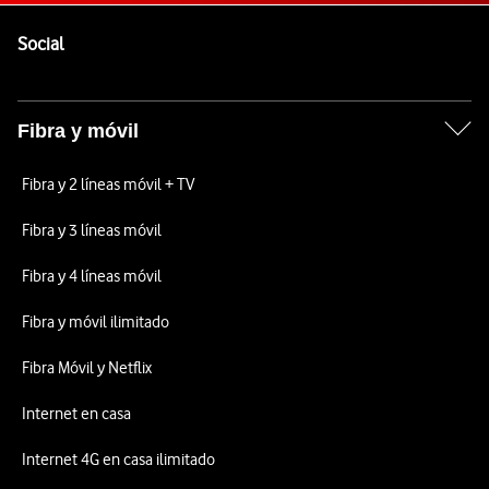
Pie de página de Vodafone
Enlaces a las redes sociales de Vodafone
Social
Fibra y móvil
Fibra y 2 líneas móvil + TV
Fibra y 3 líneas móvil
Fibra y 4 líneas móvil
Fibra y móvil ilimitado
Fibra Móvil y Netflix
Internet en casa
Internet 4G en casa ilimitado