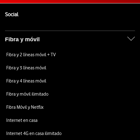
Pie de página de Vodafone
Enlaces a las redes sociales de Vodafone
Social
Fibra y móvil
Fibra y 2 líneas móvil + TV
Fibra y 3 líneas móvil
Fibra y 4 líneas móvil
Fibra y móvil ilimitado
Fibra Móvil y Netflix
Internet en casa
Internet 4G en casa ilimitado