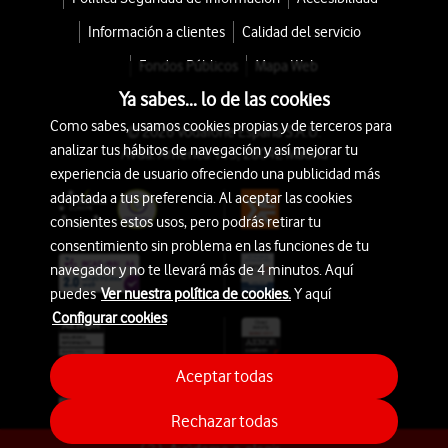
Información a clientes
Calidad del servicio
Fondos Públicos
Mapa Web
Ya sabes... lo de las cookies
Como sabes, usamos cookies propias y de terceros para
© 2026 Vodafone España S.A.U.
analizar tus hábitos de navegación y así mejorar tu
Avda. América 115, 28042 Madrid
experiencia de usuario ofreciendo una publicidad más
adaptada a tus preferencia. Al aceptar las cookies
consientes estos usos, pero podrás retirar tu
consentimiento sin problema en las funciones de tu
navegador y no te llevará más de 4 minutos. Aquí
puedes
Ver nuestra política de cookies.
Y aquí
Configurar cookies
Aceptar todas
Rechazar todas