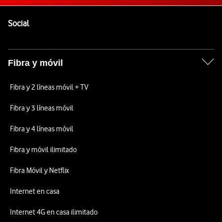
Pie de página de Vodafone
Enlaces a las redes sociales de Vodafone
Social
Fibra y móvil
Fibra y 2 líneas móvil + TV
Fibra y 3 líneas móvil
Fibra y 4 líneas móvil
Fibra y móvil ilimitado
Fibra Móvil y Netflix
Internet en casa
Internet 4G en casa ilimitado