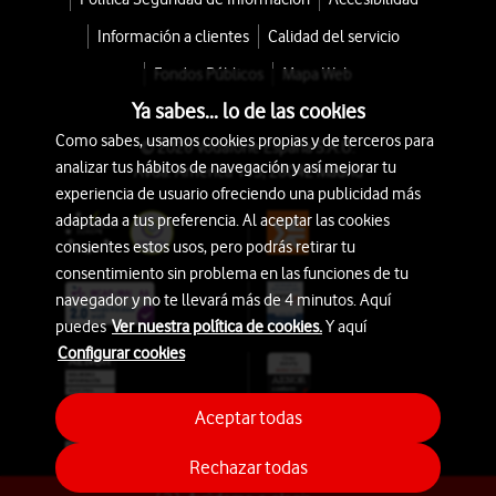
Información a clientes
Calidad del servicio
Fondos Públicos
Mapa Web
Ya sabes... lo de las cookies
Como sabes, usamos cookies propias y de terceros para
© 2026 Vodafone España S.A.U.
analizar tus hábitos de navegación y así mejorar tu
Avda. América 115, 28042 Madrid
experiencia de usuario ofreciendo una publicidad más
adaptada a tus preferencia. Al aceptar las cookies
consientes estos usos, pero podrás retirar tu
consentimiento sin problema en las funciones de tu
navegador y no te llevará más de 4 minutos. Aquí
puedes
Ver nuestra política de cookies.
Y aquí
Configurar cookies
Aceptar todas
Rechazar todas