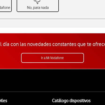
odafone
No, para nada
l día con las novedades constantes que te ofrec
Ir a Mi Vodafone
iles
Catálogo dispositivos