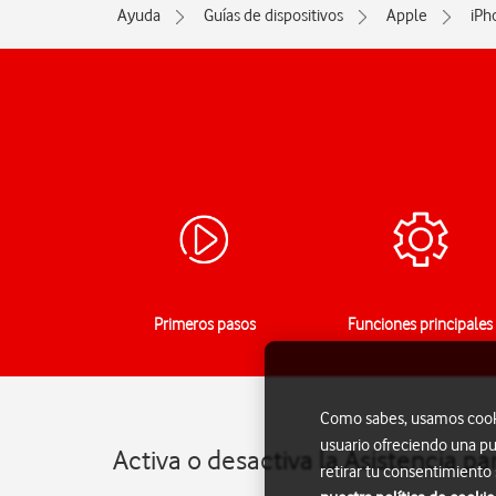
Ayuda
Guías de dispositivos
Apple
iPh
Primeros pasos
Funciones principales
Como sabes, usamos cookie
usuario ofreciendo una pu
Activa o desactiva la Asistencia pa
retirar tu consentimiento