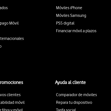
tados
Móviles iPhone
Móviles Samsung
epago Móvil
PS5 digital
Financiar móvil a plazos
nternacionales
o
promociones
Ayuda al cliente
vos clientes
Comparador de móviles
tabilidad móvil
Repara tu dispositivo
fibra y móvil
Tarifa social