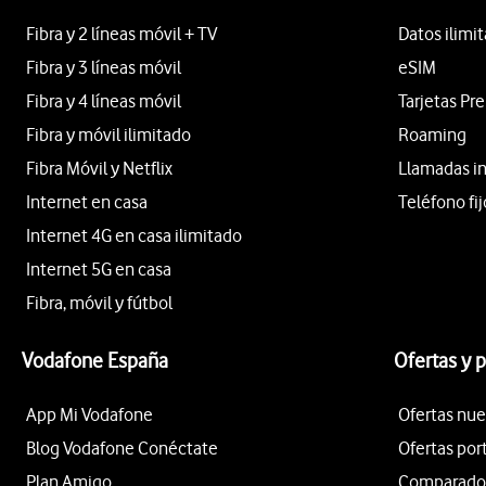
Fibra y 2 líneas móvil + TV
Datos ilimi
Fibra y 3 líneas móvil
eSIM
Fibra y 4 líneas móvil
Tarjetas Pr
Fibra y móvil ilimitado
Roaming
Fibra Móvil y Netflix
Llamadas i
Internet en casa
Teléfono fij
Internet 4G en casa ilimitado
Internet 5G en casa
Fibra, móvil y fútbol
Vodafone España
Ofertas y 
App Mi Vodafone
Ofertas nue
Blog Vodafone Conéctate
Ofertas por
Plan Amigo
Comparador 