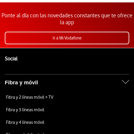
Ponte al día con las novedades constantes que te ofrece
la app
Ir a Mi Vodafone
Pie de página de Vodafone
Enlaces a las redes sociales de Vodafone
Social
Fibra y móvil
Fibra y 2 líneas móvil + TV
Fibra y 3 líneas móvil
Fibra y 4 líneas móvil