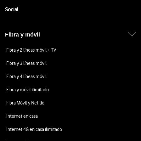
Pie de página de Vodafone
Enlaces a las redes sociales de Vodafone
Social
Fibra y móvil
Fibra y 2 líneas móvil + TV
Fibra y 3 líneas móvil
Fibra y 4 líneas móvil
Fibra y móvil ilimitado
Fibra Móvil y Netflix
Internet en casa
Internet 4G en casa ilimitado