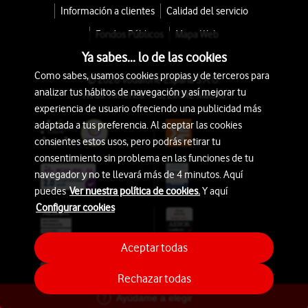
Información a clientes
Calidad del servicio
Fondos Públicos
Mapa Web
Ya sabes... lo de las cookies
Como sabes, usamos cookies propias y de terceros para
© 2026 Vodafone España S.A.U.
analizar tus hábitos de navegación y así mejorar tu
Avda. América 115, 28042 Madrid
experiencia de usuario ofreciendo una publicidad más
adaptada a tus preferencia. Al aceptar las cookies
consientes estos usos, pero podrás retirar tu
consentimiento sin problema en las funciones de tu
navegador y no te llevará más de 4 minutos. Aquí
puedes
Ver nuestra política de cookies.
Y aquí
Configurar cookies
Aceptar todas
Rechazar todas
Ayúdame a elegir