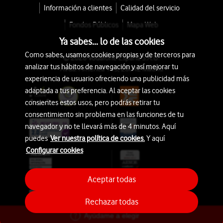
Información a clientes
Calidad del servicio
Fondos Públicos
Mapa Web
Ya sabes... lo de las cookies
Como sabes, usamos cookies propias y de terceros para
© 2026 Vodafone España S.A.U.
analizar tus hábitos de navegación y así mejorar tu
Avda. América 115, 28042 Madrid
experiencia de usuario ofreciendo una publicidad más
adaptada a tus preferencia. Al aceptar las cookies
consientes estos usos, pero podrás retirar tu
consentimiento sin problema en las funciones de tu
navegador y no te llevará más de 4 minutos. Aquí
puedes
Ver nuestra política de cookies.
Y aquí
Configurar cookies
Aceptar todas
Rechazar todas
Ayúdame a elegir