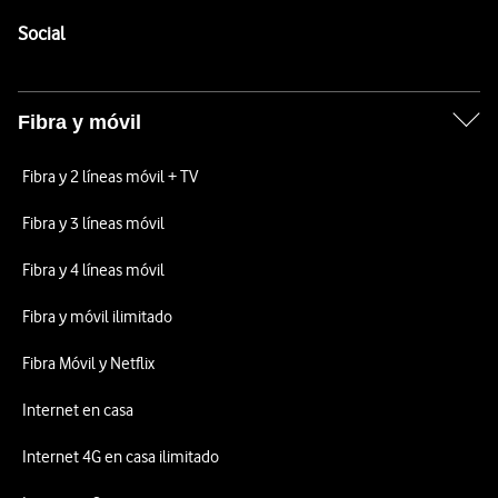
Pie de página de Vodafone
Enlaces a las redes sociales de Vodafone
Social
Fibra y móvil
Fibra y 2 líneas móvil + TV
Fibra y 3 líneas móvil
Fibra y 4 líneas móvil
Fibra y móvil ilimitado
Fibra Móvil y Netflix
Internet en casa
Internet 4G en casa ilimitado