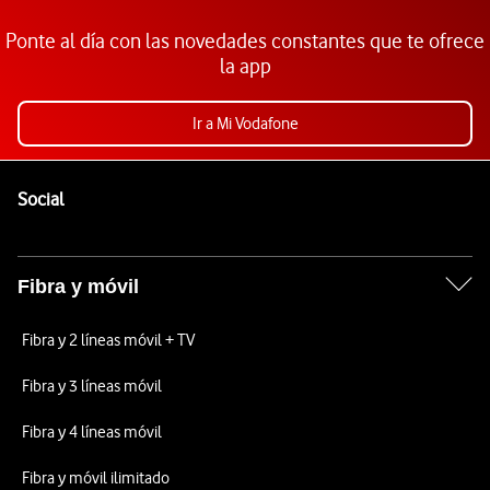
Ponte al día con las novedades constantes que te ofrece
la app
Ir a Mi Vodafone
Pie de página de Vodafone
Enlaces a las redes sociales de Vodafone
Social
Fibra y móvil
Fibra y 2 líneas móvil + TV
Fibra y 3 líneas móvil
Fibra y 4 líneas móvil
Fibra y móvil ilimitado