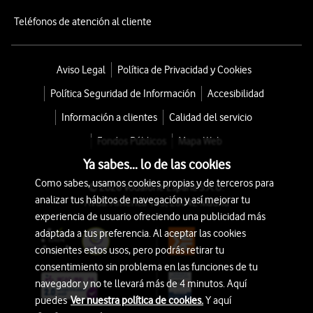
Teléfonos de atención al cliente
Aviso Legal
Política de Privacidad y Cookies
Política Seguridad de Información
Accesibilidad
Información a clientes
Calidad del servicio
Fondos Públicos
Mapa Web
Ya sabes... lo de las cookies
Como sabes, usamos cookies propias y de terceros para
© 2026 Vodafone España S.A.U.
analizar tus hábitos de navegación y así mejorar tu
Avda. América 115, 28042 Madrid
experiencia de usuario ofreciendo una publicidad más
adaptada a tus preferencia. Al aceptar las cookies
consientes estos usos, pero podrás retirar tu
consentimiento sin problema en las funciones de tu
navegador y no te llevará más de 4 minutos. Aquí
puedes
Ver nuestra política de cookies.
Y aquí