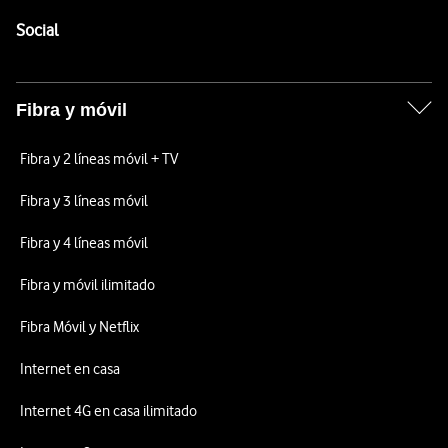
Pie de página de Vodafone
Enlaces a las redes sociales de Vodafone
Social
Fibra y móvil
Fibra y 2 líneas móvil + TV
Fibra y 3 líneas móvil
Fibra y 4 líneas móvil
Fibra y móvil ilimitado
Fibra Móvil y Netflix
Internet en casa
Internet 4G en casa ilimitado