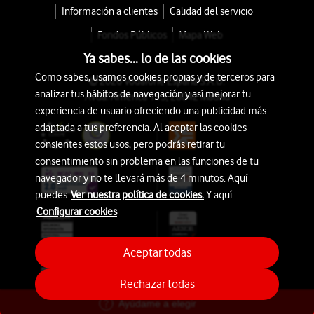
Información a clientes
Calidad del servicio
Fondos Públicos
Mapa Web
Ya sabes... lo de las cookies
Como sabes, usamos cookies propias y de terceros para
© 2026 Vodafone España S.A.U.
analizar tus hábitos de navegación y así mejorar tu
Avda. América 115, 28042 Madrid
experiencia de usuario ofreciendo una publicidad más
adaptada a tus preferencia. Al aceptar las cookies
consientes estos usos, pero podrás retirar tu
consentimiento sin problema en las funciones de tu
navegador y no te llevará más de 4 minutos. Aquí
puedes
Ver nuestra política de cookies.
Y aquí
Configurar cookies
Aceptar todas
Rechazar todas
Ayúdame a elegir