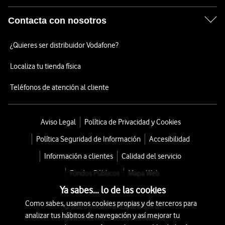
Contacta con nosotros
¿Quieres ser distribuidor Vodafone?
Localiza tu tienda física
Teléfonos de atención al cliente
Aviso Legal
Política de Privacidad y Cookies
Política Seguridad de Información
Accesibilidad
Información a clientes
Calidad del servicio
Fondos Públicos
Mapa Web
Ya sabes... lo de las cookies
Como sabes, usamos cookies propias y de terceros para
© 2026 Vodafone España S.A.U.
analizar tus hábitos de navegación y así mejorar tu
Avda. América 115, 28042 Madrid