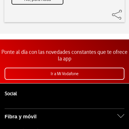
Ponte al día con las novedades constantes que te ofrece
la app
Ir a Mi Vodafone
Pie de página de Vodafone
Enlaces a las redes sociales de Vodafone
Social
Fibra y móvil