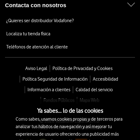
Contacta con nosotros
¿Quieres ser distribuidor Vodafone?
Localiza tu tienda física
Teléfonos de atención al cliente
Aviso Legal
Política de Privacidad y Cookies
Política Seguridad de Información
Accesibilidad
Información a clientes
Calidad del servicio
Fondos Públicos
Mapa Web
Ya sabes... lo de las cookies
Como sabes, usamos cookies propias y de terceros para
© 2026 Vodafone España S.A.U.
analizar tus hábitos de navegación y así mejorar tu
Avda. América 115, 28042 Madrid
experiencia de usuario ofreciendo una publicidad más