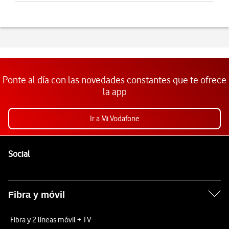
Ponte al día con las novedades constantes que te ofrece
la app
Ir a Mi Vodafone
Pie de página de Vodafone
Enlaces a las redes sociales de Vodafone
Social
Fibra y móvil
Fibra y 2 líneas móvil + TV