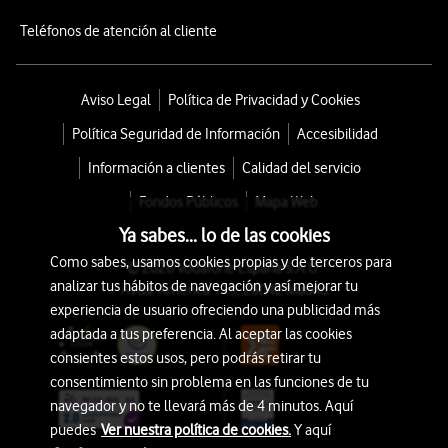
Teléfonos de atención al cliente
Aviso Legal
Política de Privacidad y Cookies
Política Seguridad de Información
Accesibilidad
Información a clientes
Calidad del servicio
Fondos Públicos
Mapa Web
Ya sabes... lo de las cookies
Como sabes, usamos cookies propias y de terceros para
© 2026 Vodafone España S.A.U.
analizar tus hábitos de navegación y así mejorar tu
Avda. América 115, 28042 Madrid
experiencia de usuario ofreciendo una publicidad más
adaptada a tus preferencia. Al aceptar las cookies
consientes estos usos, pero podrás retirar tu
consentimiento sin problema en las funciones de tu
navegador y no te llevará más de 4 minutos. Aquí
puedes
Ver nuestra política de cookies.
Y aquí