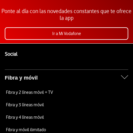
Ponte al día con las novedades constantes que te ofrece
la app
Ir a Mi Vodafone
Pie de página de Vodafone
Enlaces a las redes sociales de Vodafone
Social
Fibra y móvil
Fibra y 2 líneas móvil + TV
Fibra y 3 líneas móvil
Fibra y 4 líneas móvil
Fibra y móvil ilimitado