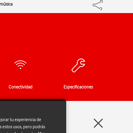
 música
Conectividad
Especificaciones
jorar tu experiencia de
s estos usos, pero podrás