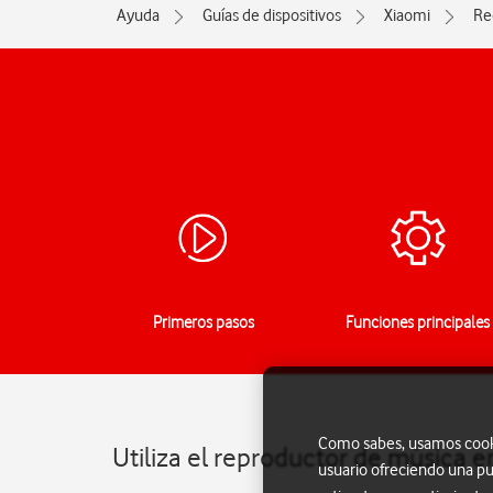
Ayuda
Guías de dispositivos
Xiaomi
Re
Primeros pasos
Funciones principales
Como sabes, usamos cookie
Utiliza el reproductor de música 
usuario ofreciendo una pu