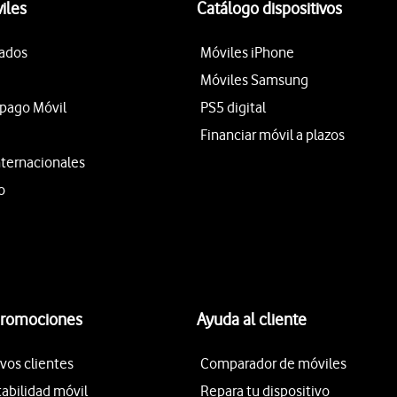
iles
Catálogo dispositivos
tados
Móviles iPhone
Móviles Samsung
epago Móvil
PS5 digital
Financiar móvil a plazos
nternacionales
o
promociones
Ayuda al cliente
vos clientes
Comparador de móviles
tabilidad móvil
Repara tu dispositivo