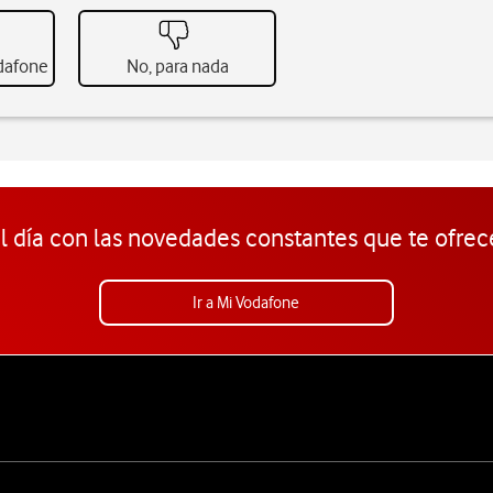
odafone
No, para nada
l día con las novedades constantes que te ofrec
Ir a Mi Vodafone