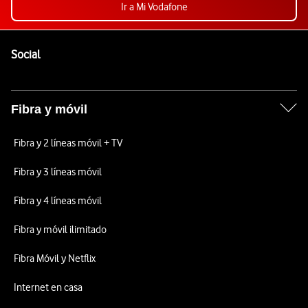
Ir a Mi Vodafone
Pie de página de Vodafone
Enlaces a las redes sociales de Vodafone
Social
Fibra y móvil
Fibra y 2 líneas móvil + TV
Fibra y 3 líneas móvil
Fibra y 4 líneas móvil
Fibra y móvil ilimitado
Fibra Móvil y Netflix
Internet en casa