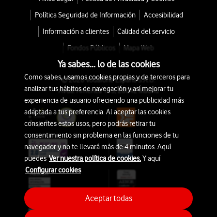
Política Seguridad de Información
Accesibilidad
Información a clientes
Calidad del servicio
Fondos Públicos
Mapa Web
Ya sabes... lo de las cookies
Como sabes, usamos cookies propias y de terceros para
© 2026 Vodafone España S.A.U.
analizar tus hábitos de navegación y así mejorar tu
Avda. América 115, 28042 Madrid
experiencia de usuario ofreciendo una publicidad más
adaptada a tus preferencia. Al aceptar las cookies
consientes estos usos, pero podrás retirar tu
consentimiento sin problema en las funciones de tu
navegador y no te llevará más de 4 minutos. Aquí
puedes
Ver nuestra política de cookies.
Y aquí
Configurar cookies
Aceptar todas