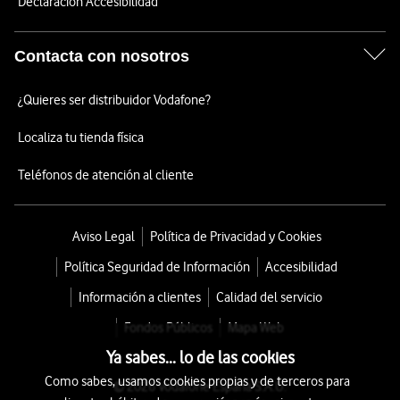
Declaración Accesibilidad
Contacta con nosotros
¿Quieres ser distribuidor Vodafone?
Localiza tu tienda física
Teléfonos de atención al cliente
Aviso Legal
Política de Privacidad y Cookies
Política Seguridad de Información
Accesibilidad
Información a clientes
Calidad del servicio
Fondos Públicos
Mapa Web
Ya sabes... lo de las cookies
Como sabes, usamos cookies propias y de terceros para
© 2026 Vodafone España S.A.U.