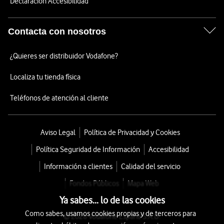
Declaración Accesibilidad
Contacta con nosotros
¿Quieres ser distribuidor Vodafone?
Localiza tu tienda física
Teléfonos de atención al cliente
Aviso Legal
Política de Privacidad y Cookies
Política Seguridad de Información
Accesibilidad
Información a clientes
Calidad del servicio
Fondos Públicos
Mapa Web
Ya sabes... lo de las cookies
Como sabes, usamos cookies propias y de terceros para
© 2026 Vodafone España S.A.U.