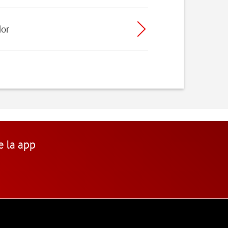
dor
e la app