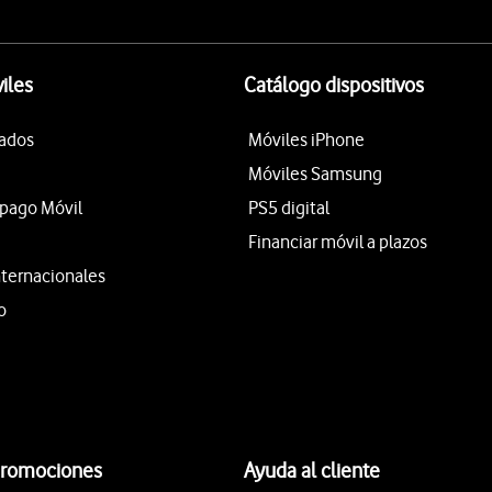
iles
Catálogo dispositivos
tados
Móviles iPhone
Móviles Samsung
epago Móvil
PS5 digital
Financiar móvil a plazos
nternacionales
o
promociones
Ayuda al cliente