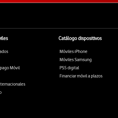
iles
Catálogo dispositivos
tados
Móviles iPhone
Móviles Samsung
epago Móvil
PS5 digital
Financiar móvil a plazos
nternacionales
o