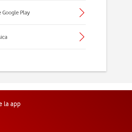
de Google Play
sica
e la app