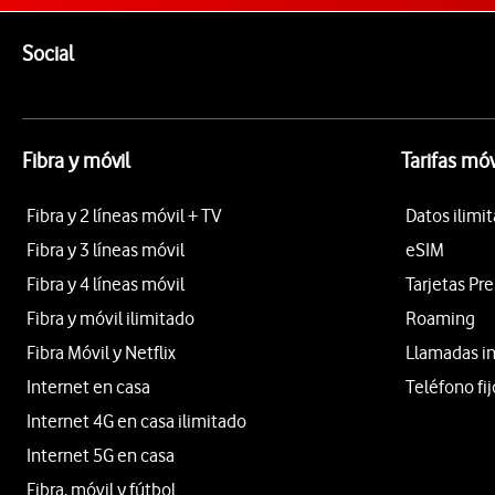
Pie de página de Vodafone
Enlaces a las redes sociales de Vodafone
Social
Fibra y móvil
Tarifas móv
Fibra y 2 líneas móvil + TV
Datos ilimi
Fibra y 3 líneas móvil
eSIM
Fibra y 4 líneas móvil
Tarjetas Pr
Fibra y móvil ilimitado
Roaming
Fibra Móvil y Netflix
Llamadas i
Internet en casa
Teléfono fij
Internet 4G en casa ilimitado
Internet 5G en casa
Fibra, móvil y fútbol