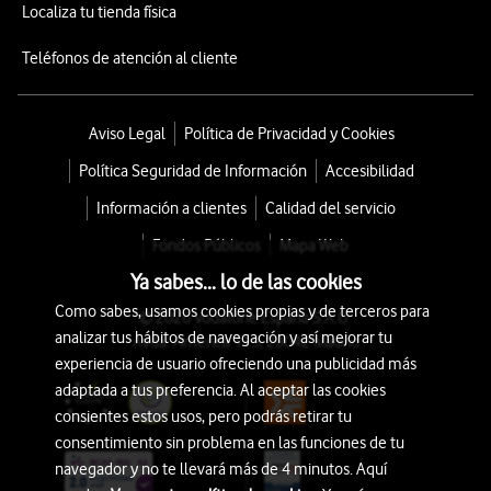
Localiza tu tienda física
Teléfonos de atención al cliente
Aviso Legal
Política de Privacidad y Cookies
Política Seguridad de Información
Accesibilidad
Información a clientes
Calidad del servicio
Fondos Públicos
Mapa Web
Ya sabes... lo de las cookies
Como sabes, usamos cookies propias y de terceros para
© 2026 Vodafone España S.A.U.
analizar tus hábitos de navegación y así mejorar tu
Avda. América 115, 28042 Madrid
experiencia de usuario ofreciendo una publicidad más
adaptada a tus preferencia. Al aceptar las cookies
consientes estos usos, pero podrás retirar tu
consentimiento sin problema en las funciones de tu
navegador y no te llevará más de 4 minutos. Aquí