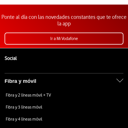
Ponte al día con las novedades constantes que te ofrece
la app
Ir a Mi Vodafone
Pie de página de Vodafone
Enlaces a las redes sociales de Vodafone
Social
Fibra y móvil
Fibra y 2 líneas móvil + TV
Fibra y 3 líneas móvil
Fibra y 4 líneas móvil