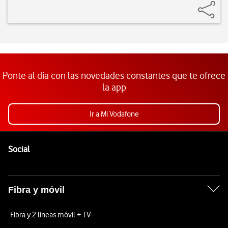
Ponte al día con las novedades constantes que te ofrece
la app
Ir a Mi Vodafone
Pie de página de Vodafone
Enlaces a las redes sociales de Vodafone
Social
Fibra y móvil
Fibra y 2 líneas móvil + TV