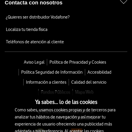
Contacta con nosotros
¿Quieres ser distribuidor Vodafone?
Localiza tu tienda física
Teléfonos de atención al cliente
Aviso Legal
Política de Privacidad y Cookies
Política Seguridad de Información
Accesibilidad
Información a clientes
Calidad del servicio
Fondos Públicos
Mapa Web
Ya sabes... lo de las cookies
Como sabes, usamos cookies propias y de terceros para
© 2026 Vodafone España S.A.U.
analizar tus hábitos de navegación y así mejorar tu
Avda. América 115, 28042 Madrid
experiencia de usuario ofreciendo una publicidad más
adaptada a tus preferencia. Al aceptar las cookies