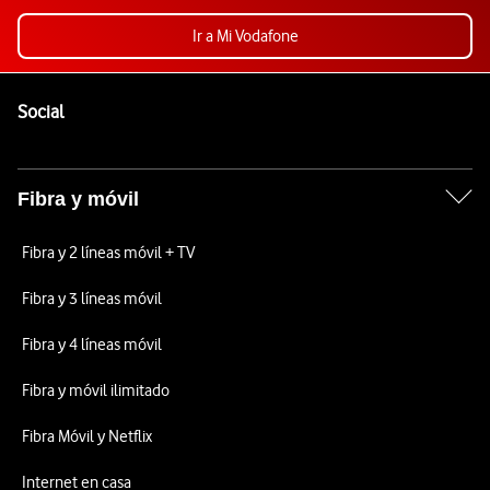
Ir a Mi Vodafone
Pie de página de Vodafone
Enlaces a las redes sociales de Vodafone
Social
Fibra y móvil
Fibra y 2 líneas móvil + TV
Fibra y 3 líneas móvil
Fibra y 4 líneas móvil
Fibra y móvil ilimitado
Fibra Móvil y Netflix
Internet en casa