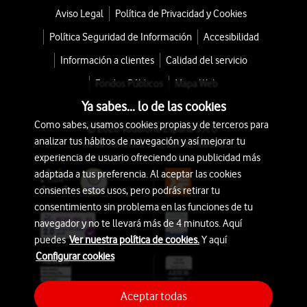
Aviso Legal
Política de Privacidad y Cookies
Política Seguridad de Información
Accesibilidad
Información a clientes
Calidad del servicio
Fondos Públicos
Mapa Web
Ya sabes... lo de las cookies
Como sabes, usamos cookies propias y de terceros para
© 2026 Vodafone España S.A.U.
analizar tus hábitos de navegación y así mejorar tu
Avda. América 115, 28042 Madrid
experiencia de usuario ofreciendo una publicidad más
adaptada a tus preferencia. Al aceptar las cookies
consientes estos usos, pero podrás retirar tu
consentimiento sin problema en las funciones de tu
navegador y no te llevará más de 4 minutos. Aquí
puedes
Ver nuestra política de cookies.
Y aquí
Configurar cookies
Aceptar todas