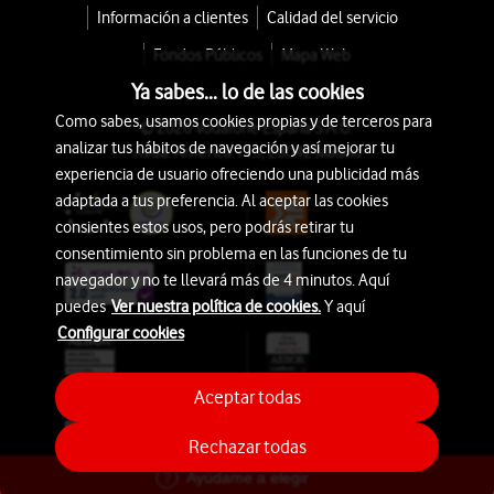
Información a clientes
Calidad del servicio
Fondos Públicos
Mapa Web
Ya sabes... lo de las cookies
Como sabes, usamos cookies propias y de terceros para
© 2026 Vodafone España S.A.U.
analizar tus hábitos de navegación y así mejorar tu
Avda. América 115, 28042 Madrid
experiencia de usuario ofreciendo una publicidad más
adaptada a tus preferencia. Al aceptar las cookies
consientes estos usos, pero podrás retirar tu
consentimiento sin problema en las funciones de tu
navegador y no te llevará más de 4 minutos. Aquí
puedes
Ver nuestra política de cookies.
Y aquí
Configurar cookies
Aceptar todas
Rechazar todas
Ayúdame a elegir