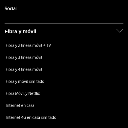
Pie de página de Vodafone
Enlaces a las redes sociales de Vodafone
Social
Fibra y móvil
Fibra y 2 líneas móvil + TV
Fibra y 3 líneas móvil
Fibra y 4 líneas móvil
Fibra y móvil ilimitado
Fibra Móvil y Netflix
Internet en casa
Internet 4G en casa ilimitado