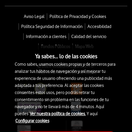
Aviso Legal
Política de Privacidad y Cookies
Política Seguridad de Información
Accesibilidad
Información a clientes
Calidad del servicio
Fondos Públicos
Mapa Web
Ya sabes... lo de las cookies
Como sabes, usamos cookies propias y de terceros para
© 2026 Vodafone España S.A.U.
analizar tus hábitos de navegación y así mejorar tu
Avda. América 115, 28042 Madrid
experiencia de usuario ofreciendo una publicidad más
adaptada a tus preferencia. Al aceptar las cookies
consientes estos usos, pero podrás retirar tu
consentimiento sin problema en las funciones de tu
navegador y no te llevará más de 4 minutos. Aquí
puedes
Ver nuestra política de cookies.
Y aquí
Configurar cookies