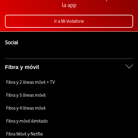
la app
Ir a Mi Vodafone
Pie de página de Vodafone
Enlaces a las redes sociales de Vodafone
Social
Fibra y móvil
Fibra y 2 líneas móvil + TV
Fibra y 3 líneas móvil
Fibra y 4 líneas móvil
Fibra y móvil ilimitado
Fibra Móvil y Netflix