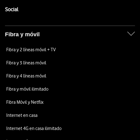
Pie de página de Vodafone
Enlaces a las redes sociales de Vodafone
Social
Fibra y móvil
Fibra y 2 líneas móvil + TV
Fibra y 3 líneas móvil
Fibra y 4 líneas móvil
Fibra y móvil ilimitado
Fibra Móvil y Netflix
Internet en casa
Internet 4G en casa ilimitado