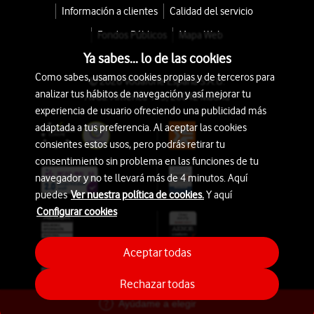
Información a clientes
Calidad del servicio
Fondos Públicos
Mapa Web
Ya sabes... lo de las cookies
Como sabes, usamos cookies propias y de terceros para
© 2026 Vodafone España S.A.U.
analizar tus hábitos de navegación y así mejorar tu
Avda. América 115, 28042 Madrid
experiencia de usuario ofreciendo una publicidad más
adaptada a tus preferencia. Al aceptar las cookies
consientes estos usos, pero podrás retirar tu
consentimiento sin problema en las funciones de tu
navegador y no te llevará más de 4 minutos. Aquí
puedes
Ver nuestra política de cookies.
Y aquí
Configurar cookies
Aceptar todas
Rechazar todas
Ayúdame a elegir