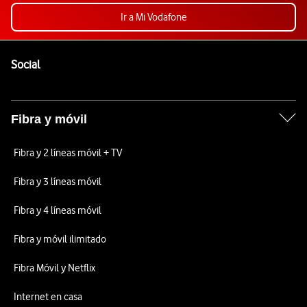
Ir a Mi Vodafone
Pie de página de Vodafone
Enlaces a las redes sociales de Vodafone
Social
Fibra y móvil
Fibra y 2 líneas móvil + TV
Fibra y 3 líneas móvil
Fibra y 4 líneas móvil
Fibra y móvil ilimitado
Fibra Móvil y Netflix
Internet en casa