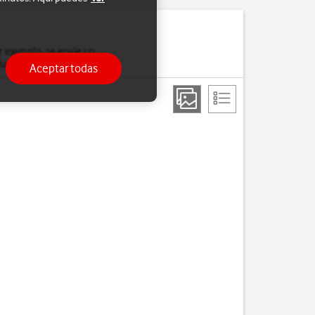
r ejemplo, se envíe un
función SOS.
Aceptar todas