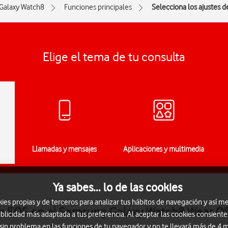
Galaxy Watch8
Funciones principales
Selecciona los ajustes d
Elige el tema de tu consulta
Llamadas y mensajes
Aplicaciones y multimedia
Ya sabes... lo de las cookies
s propias y de terceros para analizar tus hábitos de navegación y así me
ión SOS en el Samsung Galaxy Watch8 Wear O
blicidad más adaptada a tus preferencia. Al aceptar las cookies consiente
 sin problema en las funciones de tu navegador y no te llevará más de 4