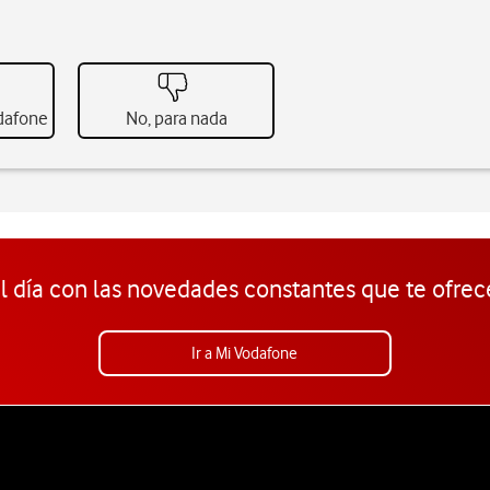
odafone
No, para nada
l día con las novedades constantes que te ofrec
Ir a Mi Vodafone