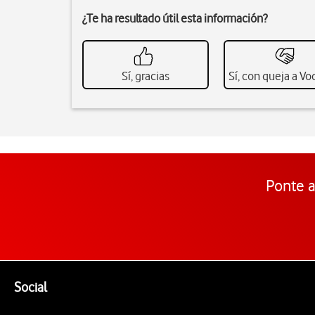
¿Te ha resultado útil esta información?
Sí, gracias
Sí, con queja a V
Ponte a
Pie de página de Vodafone
Enlaces a las redes sociales de Vodafone
Social