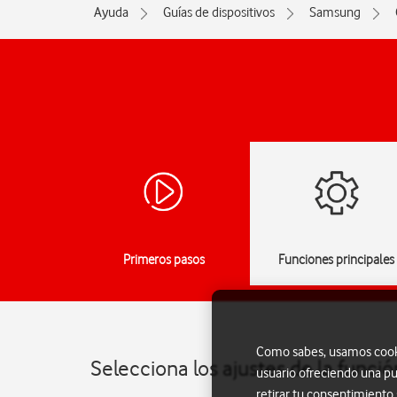
Ayuda
Guías de dispositivos
Samsung
Primeros pasos
Funciones principales
Como sabes, usamos cookie
Selecciona los ajustes de la func
usuario ofreciendo una pu
retirar tu consentimiento