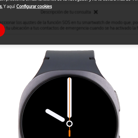
s.
Y aquí
Configurar cookies
Descripción de tu consulta
cionar los ajustes de la función SOS en tu smartwatch de modo que, po
re tu ubicación a tus contactos de emergencia cuando se ha activado la 