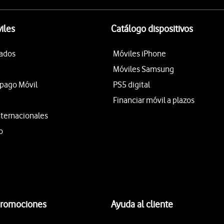
iles
Catálogo dispositivos
tados
Móviles iPhone
Móviles Samsung
epago Móvil
PS5 digital
Financiar móvil a plazos
nternacionales
o
promociones
Ayuda al cliente