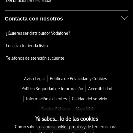
Declaración Accesibilidad
Contacta con nosotros
¿Quieres ser distribuidor Vodafone?
Localiza tu tienda física
Teléfonos de atención al cliente
Aviso Legal
Política de Privacidad y Cookies
Política Seguridad de Información
Accesibilidad
Información a clientes
Calidad del servicio
Fondos Públicos
Mapa Web
Ya sabes... lo de las cookies
Como sabes, usamos cookies propias y de terceros para
© 2026 Vodafone España S.A.U.