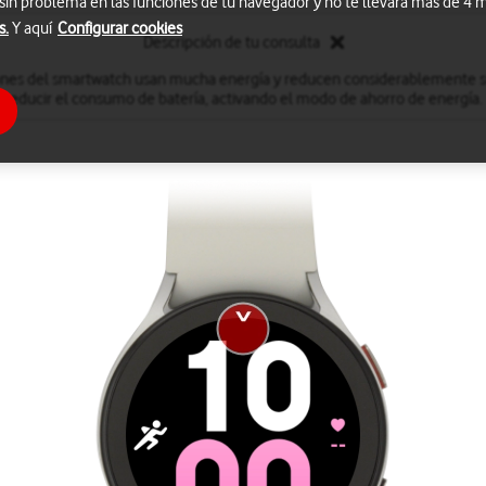
 sin problema en las funciones de tu navegador y no te llevará más de 4
s.
Y aquí
Configurar cookies
Descripción de tu consulta
iones del smartwatch usan mucha energía y reducen considerablemente 
reducir el consumo de batería, activando el modo de ahorro de energía.