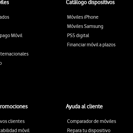
iles
Catálogo dispositivos
tados
Móviles iPhone
Móviles Samsung
epago Móvil
PS5 digital
Financiar móvil a plazos
nternacionales
o
promociones
Ayuda al cliente
vos clientes
Comparador de móviles
tabilidad móvil
Repara tu dispositivo