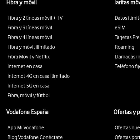
Fibra y móvil
Tarifas móv
Fibra y 2 líneas móvil + TV
Datos ilimi
Fibra y 3 líneas móvil
eSIM
Fibra y 4 líneas móvil
Tarjetas Pr
Fibra y móvil ilimitado
Roaming
Fibra Móvil y Netflix
Llamadas i
Internet en casa
Teléfono fij
Internet 4G en casa ilimitado
Internet 5G en casa
Fibra, móvil y fútbol
Vodafone España
Ofertas y 
App Mi Vodafone
Ofertas nue
Blog Vodafone Conéctate
Ofertas por