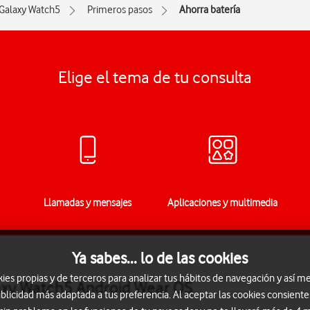
Galaxy Watch5
Primeros pasos
Ahorra batería
Elige el tema de tu consulta
Llamadas y mensajes
Aplicaciones y multimedia
Ya sabes... lo de las cookies
s propias y de terceros para analizar tus hábitos de navegación y así me
axy Watch5 Android Wear OS
blicidad más adaptada a tus preferencia. Al aceptar las cookies consiente