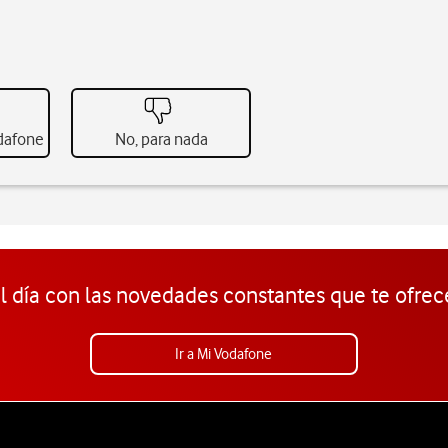
odafone
No, para nada
l día con las novedades constantes que te ofrec
Ir a Mi Vodafone