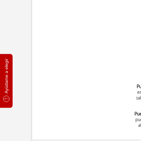
Ayúdame a elegir
Pu
e
sa
Pue
pu
a