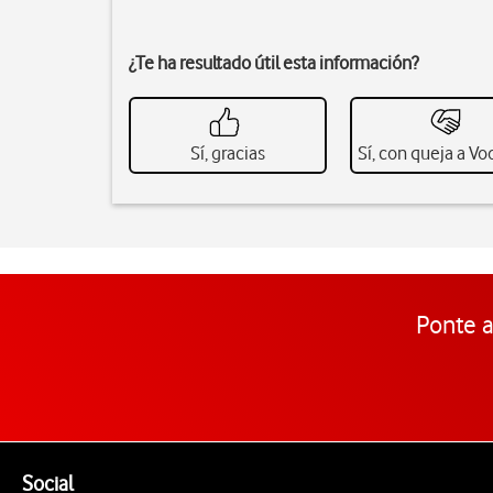
¿Te ha resultado útil esta información?
Sí, gracias
Sí, con queja a V
Ponte a
Pie de página de Vodafone
Enlaces a las redes sociales de Vodafone
Social