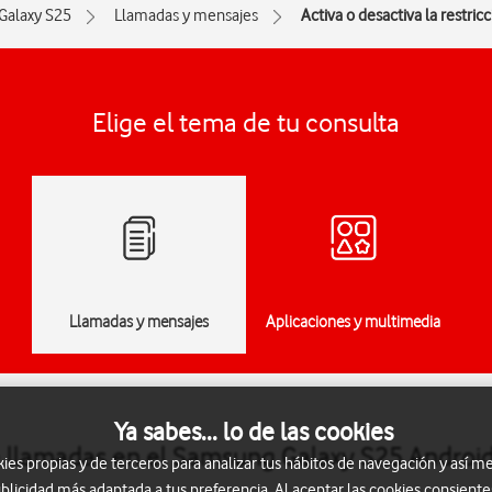
Galaxy S25
Llamadas y mensajes
Activa o desactiva la restric
Elige el tema de tu consulta
Llamadas y mensajes
Aplicaciones y multimedia
Ya sabes... lo de las cookies
 de llamadas en el Samsung Galaxy S25 Androi
s propias y de terceros para analizar tus hábitos de navegación y así me
blicidad más adaptada a tus preferencia. Al aceptar las cookies consiente