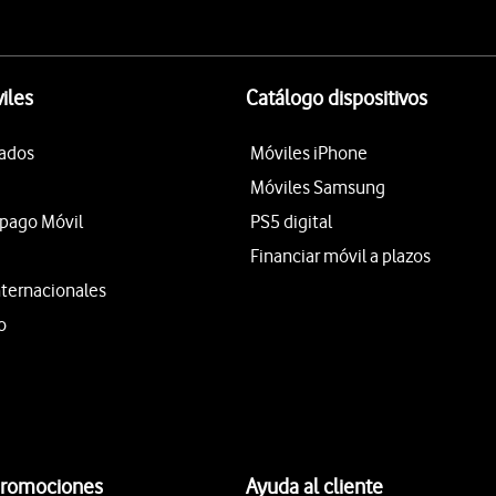
iles
Catálogo dispositivos
tados
Móviles iPhone
Móviles Samsung
epago Móvil
PS5 digital
Financiar móvil a plazos
nternacionales
o
promociones
Ayuda al cliente