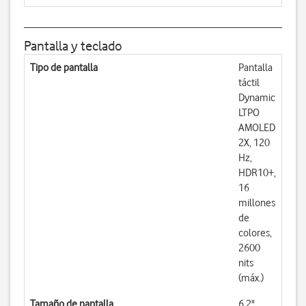
Pantalla y teclado
Tipo de pantalla
Pantalla
táctil
Dynamic
LTPO
AMOLED
2X, 120
Hz,
HDR10+,
16
millones
de
colores,
2600
nits
(máx.)
Tamaño de pantalla
6,2"