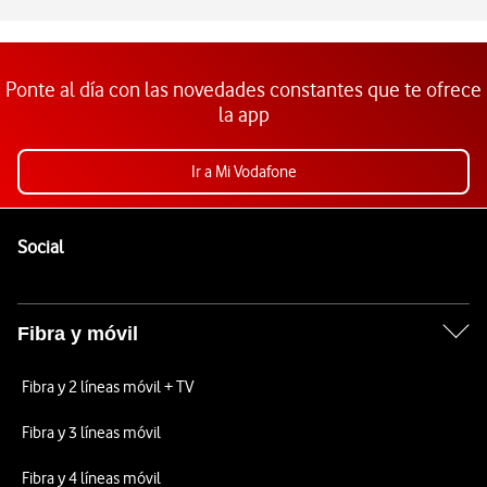
Ponte al día con las novedades constantes que te ofrece
la app
Ir a Mi Vodafone
Pie de página de Vodafone
Enlaces a las redes sociales de Vodafone
Social
Fibra y móvil
Fibra y 2 líneas móvil + TV
Fibra y 3 líneas móvil
Fibra y 4 líneas móvil