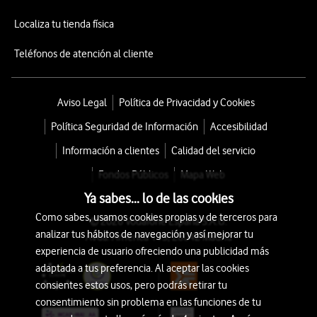
Localiza tu tienda física
Teléfonos de atención al cliente
Aviso Legal
Política de Privacidad y Cookies
Política Seguridad de Información
Accesibilidad
Información a clientes
Calidad del servicio
Fondos Públicos
Mapa Web
Ya sabes... lo de las cookies
Como sabes, usamos cookies propias y de terceros para
© 2026 Vodafone España S.A.U.
analizar tus hábitos de navegación y así mejorar tu
Avda. América 115, 28042 Madrid
experiencia de usuario ofreciendo una publicidad más
adaptada a tus preferencia. Al aceptar las cookies
consientes estos usos, pero podrás retirar tu
consentimiento sin problema en las funciones de tu