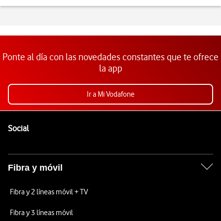
Ponte al día con las novedades constantes que te ofrece
la app
Ir a Mi Vodafone
Pie de página de Vodafone
Enlaces a las redes sociales de Vodafone
Social
Fibra y móvil
Fibra y 2 líneas móvil + TV
Fibra y 3 líneas móvil