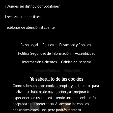
¿Quieres ser distribuidor Vodafone?
Localiza tu tienda física
Teléfonos de atención al cliente
Aviso Legal
Política de Privacidad y Cookies
Política Seguridad de Información
Accesibilidad
Información a clientes
Calidad del servicio
Fondos Públicos
Mapa Web
Ya sabes... lo de las cookies
Como sabes, usamos cookies propias y de terceros para
© 2026 Vodafone España S.A.U.
analizar tus hábitos de navegación y así mejorar tu
Avda. América 115, 28042 Madrid
experiencia de usuario ofreciendo una publicidad más
adaptada a tus preferencia. Al aceptar las cookies
consientes estos usos, pero podrás retirar tu