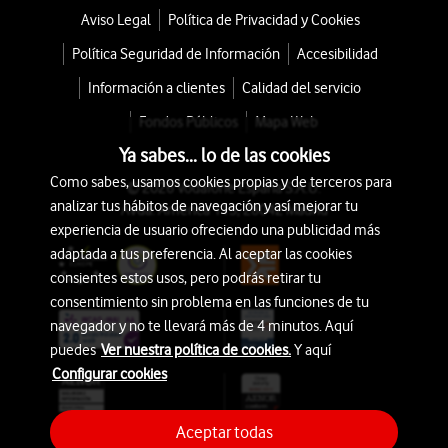
Aviso Legal
Política de Privacidad y Cookies
Política Seguridad de Información
Accesibilidad
Información a clientes
Calidad del servicio
Fondos Públicos
Mapa Web
Ya sabes... lo de las cookies
Como sabes, usamos cookies propias y de terceros para
© 2026 Vodafone España S.A.U.
analizar tus hábitos de navegación y así mejorar tu
Avda. América 115, 28042 Madrid
experiencia de usuario ofreciendo una publicidad más
adaptada a tus preferencia. Al aceptar las cookies
consientes estos usos, pero podrás retirar tu
consentimiento sin problema en las funciones de tu
navegador y no te llevará más de 4 minutos. Aquí
puedes
Ver nuestra política de cookies.
Y aquí
Configurar cookies
Aceptar todas