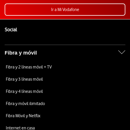
Ir a Mi Vodafone
Pie de página de Vodafone
Enlaces a las redes sociales de Vodafone
Social
Fibra y móvil
Fibra y 2 líneas móvil + TV
Fibra y 3 líneas móvil
Fibra y 4 líneas móvil
Fibra y móvil ilimitado
Fibra Móvil y Netflix
Internet en casa