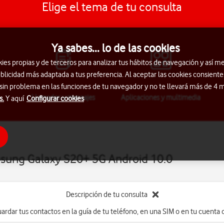
Elige el tema de tu consulta
Ya sabes... lo de las cookies
s propias y de terceros para analizar tus hábitos de navegación y así me
blicidad más adaptada a tus preferencia. Al aceptar las cookies consiente
 sin problema en las funciones de tu navegador y no te llevará más de 4
Llamadas y mensajes
Aplicaciones y multimedia
s.
Y aquí
Configurar cookies
sung Galaxy S20+ 5G Android 10.0
Descripción de tu consulta
ardar tus contactos en la guía de tu teléfono, en una SIM o en tu cuenta 