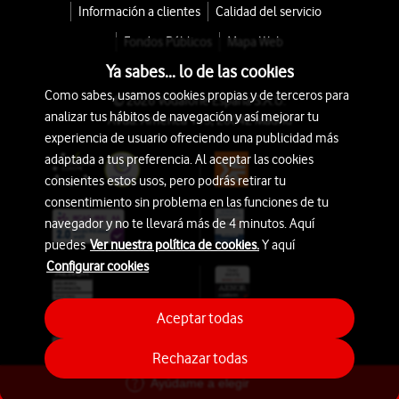
Información a clientes
Calidad del servicio
Fondos Públicos
Mapa Web
Ya sabes... lo de las cookies
Como sabes, usamos cookies propias y de terceros para
© 2026 Vodafone España S.A.U.
analizar tus hábitos de navegación y así mejorar tu
Avda. América 115, 28042 Madrid
experiencia de usuario ofreciendo una publicidad más
adaptada a tus preferencia. Al aceptar las cookies
consientes estos usos, pero podrás retirar tu
consentimiento sin problema en las funciones de tu
navegador y no te llevará más de 4 minutos. Aquí
puedes
Ver nuestra política de cookies.
Y aquí
Configurar cookies
Aceptar todas
Rechazar todas
Ayúdame a elegir