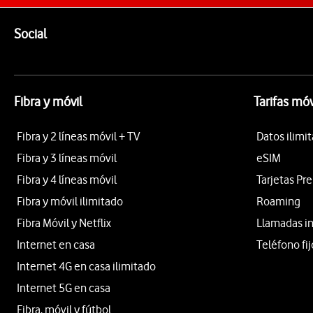
Pie de página de Vodafone
Enlaces a las redes sociales de Vodafone
Social
Fibra y móvil
Tarifas móv
Fibra y 2 líneas móvil + TV
Datos ilimi
Fibra y 3 líneas móvil
eSIM
Fibra y 4 líneas móvil
Tarjetas Pr
Fibra y móvil ilimitado
Roaming
Fibra Móvil y Netflix
Llamadas i
Internet en casa
Teléfono fij
Internet 4G en casa ilimitado
Internet 5G en casa
Fibra, móvil y fútbol