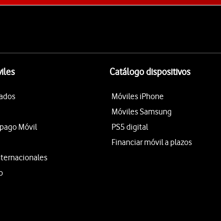
iles
Catálogo dispositivos
tados
Móviles iPhone
Móviles Samsung
epago Móvil
PS5 digital
Financiar móvil a plazos
nternacionales
o