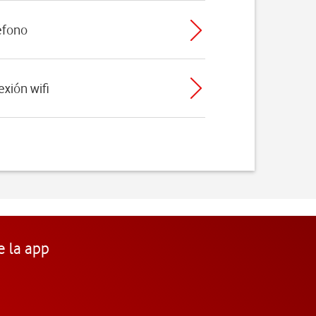
léfono
exión wifi
e la app