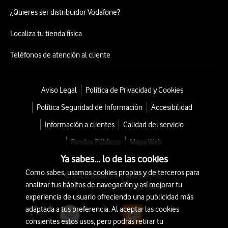
¿Quieres ser distribuidor Vodafone?
Localiza tu tienda física
Teléfonos de atención al cliente
Aviso Legal
Política de Privacidad y Cookies
Política Seguridad de Información
Accesibilidad
Información a clientes
Calidad del servicio
Fondos Públicos
Mapa Web
Ya sabes... lo de las cookies
Como sabes, usamos cookies propias y de terceros para
© 2026 Vodafone España S.A.U.
analizar tus hábitos de navegación y así mejorar tu
Avda. América 115, 28042 Madrid
experiencia de usuario ofreciendo una publicidad más
adaptada a tus preferencia. Al aceptar las cookies
consientes estos usos, pero podrás retirar tu