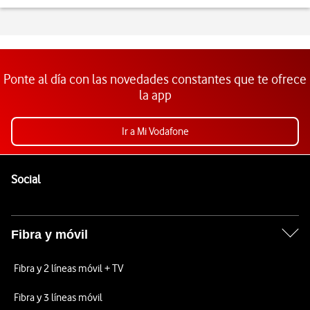
Ponte al día con las novedades constantes que te ofrece
la app
Ir a Mi Vodafone
Pie de página de Vodafone
Enlaces a las redes sociales de Vodafone
Social
Fibra y móvil
Fibra y 2 líneas móvil + TV
Fibra y 3 líneas móvil