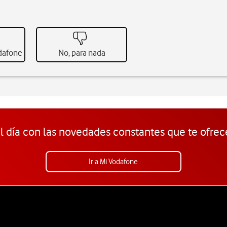
odafone
No, para nada
l día con las novedades constantes que te ofrec
Ir a Mi Vodafone