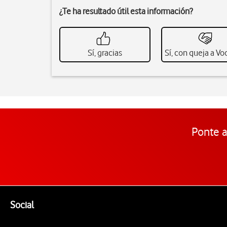
¿Te ha resultado útil esta información?
Sí, gracias
Sí, con queja a V
Ponte a
Pie de página de Vodafone
Enlaces a las redes sociales de Vodafone
Social