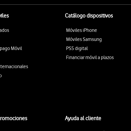
iles
Catálogo dispositivos
tados
Móviles iPhone
Móviles Samsung
epago Móvil
PS5 digital
Financiar móvil a plazos
nternacionales
o
promociones
Ayuda al cliente