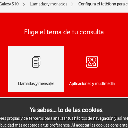
Galaxy S10
Llamadas y mensajes
Configura el teléfono para 
Elige el tema de tu consulta
Llamadas y mensajes
Aplicaciones y multimedia
Ya sabes... lo de las cookies
Android 9.0 para correo electrónico IMAP
s propias y de terceros para analizar tus hábitos de navegación y así me
blicidad más adaptada a tus preferencia. Al aceptar las cookies consiente