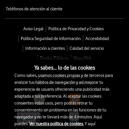
Teléfonos de atención al cliente
Aviso Legal
Política de Privacidad y Cookies
Política Seguridad de Información
Accesibilidad
Información a clientes
Calidad del servicio
Fondos Públicos
Mapa Web
Ya sabes... lo de las cookies
Como sabes, usamos cookies propias y de terceros para
© 2026 Vodafone España S.A.U.
analizar tus hábitos de navegación y así mejorar tu
Avda. América 115, 28042 Madrid
experiencia de usuario ofreciendo una publicidad más
adaptada a tus preferencia. Al aceptar las cookies
consientes estos usos, pero podrás retirar tu
consentimiento sin problema en las funciones de tu
navegador y no te llevará más de 4 minutos. Aquí
puedes
Ver nuestra política de cookies.
Y aquí