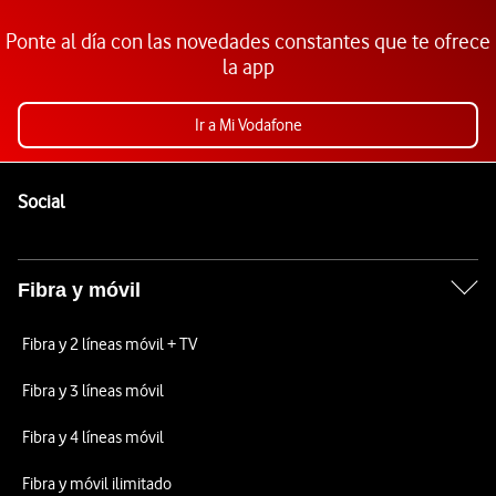
Ponte al día con las novedades constantes que te ofrece
la app
Ir a Mi Vodafone
Pie de página de Vodafone
Enlaces a las redes sociales de Vodafone
Social
Fibra y móvil
Fibra y 2 líneas móvil + TV
Fibra y 3 líneas móvil
Fibra y 4 líneas móvil
Fibra y móvil ilimitado