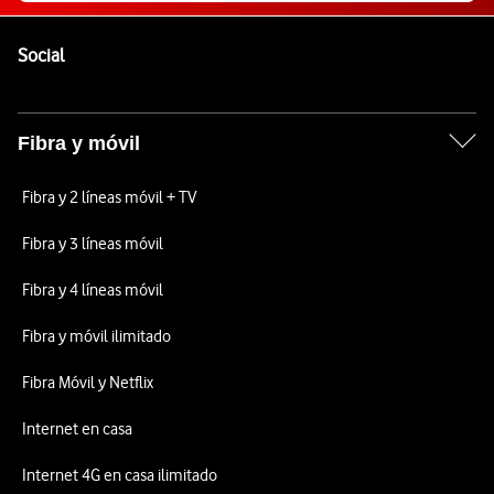
Pie de página de Vodafone
Enlaces a las redes sociales de Vodafone
Social
Fibra y móvil
Fibra y 2 líneas móvil + TV
Fibra y 3 líneas móvil
Fibra y 4 líneas móvil
Fibra y móvil ilimitado
Fibra Móvil y Netflix
Internet en casa
Internet 4G en casa ilimitado