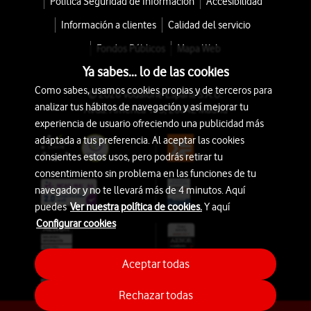
Política Seguridad de Información
Accesibilidad
Información a clientes
Calidad del servicio
Fondos Públicos
Mapa Web
Ya sabes... lo de las cookies
Como sabes, usamos cookies propias y de terceros para
© 2026 Vodafone España S.A.U.
analizar tus hábitos de navegación y así mejorar tu
Avda. América 115, 28042 Madrid
experiencia de usuario ofreciendo una publicidad más
adaptada a tus preferencia. Al aceptar las cookies
consientes estos usos, pero podrás retirar tu
consentimiento sin problema en las funciones de tu
navegador y no te llevará más de 4 minutos. Aquí
puedes
Ver nuestra política de cookies.
Y aquí
Configurar cookies
Aceptar todas
Rechazar todas