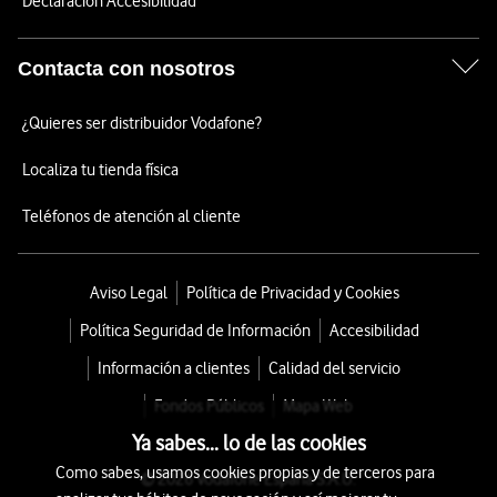
Declaración Accesibilidad
Contacta con nosotros
¿Quieres ser distribuidor Vodafone?
Localiza tu tienda física
Teléfonos de atención al cliente
Aviso Legal
Política de Privacidad y Cookies
Política Seguridad de Información
Accesibilidad
Información a clientes
Calidad del servicio
Fondos Públicos
Mapa Web
Ya sabes... lo de las cookies
Como sabes, usamos cookies propias y de terceros para
© 2026 Vodafone España S.A.U.