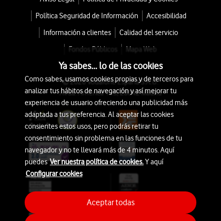
Política Seguridad de Información
Accesibilidad
Información a clientes
Calidad del servicio
Fondos Públicos
Mapa Web
Ya sabes... lo de las cookies
Como sabes, usamos cookies propias y de terceros para
© 2026 Vodafone España S.A.U.
analizar tus hábitos de navegación y así mejorar tu
Avda. América 115, 28042 Madrid
experiencia de usuario ofreciendo una publicidad más
adaptada a tus preferencia. Al aceptar las cookies
consientes estos usos, pero podrás retirar tu
consentimiento sin problema en las funciones de tu
navegador y no te llevará más de 4 minutos. Aquí
puedes
Ver nuestra política de cookies.
Y aquí
Configurar cookies
Aceptar todas