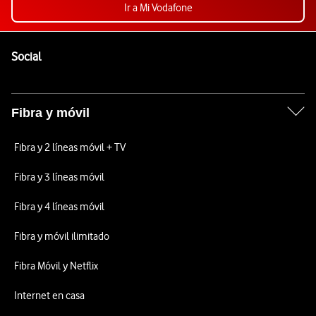
Ir a Mi Vodafone
Pie de página de Vodafone
Enlaces a las redes sociales de Vodafone
Social
Fibra y móvil
Fibra y 2 líneas móvil + TV
Fibra y 3 líneas móvil
Fibra y 4 líneas móvil
Fibra y móvil ilimitado
Fibra Móvil y Netflix
Internet en casa